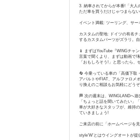
3. 納車されてからが本番!「大
ただ車を買うだけじゃつまらない
イベント満載: ツーリング、サ
カスタムの聖地: ドイツの有名チ
するカスタムパーツがズラリ。自
📱 まずはYouTube『WINGチ
言葉で聞くより、まずは動画で!私
「おもしろそう!」と思ったら、
🔄 今乗っている車の「高価下取
アバルトやFIAT、アルファロ
り換えのご相談もお気軽にどうぞ
🏁 次の週末は、WINGLANDへ
「ちょっと話を聞いてみたい」「
車が大好きなスタッフが、維持の
ていきましょう!
ご来店の前に「ホームページを見
style’W’とはウイングオー