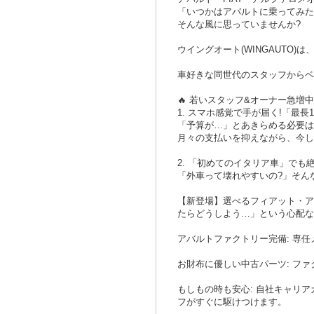
「いつかはアバルトに乗ってみた
そんな風に思っていませんか?
ウイングオート(WINGAUTO
車好きな同世代のスタッフからベ
🔥 若いスタッフ&オーナー急増
1. スマホ感覚で手が届く!「最長
「予算が…」とあきらめる必要はあ
月々の支払いを抑えながら、今し
2. 「初めてのイタリア車」で
「外車って壊れやすいの?」そん
【新登場】選べるフィアット・ア
たらどうしよう…」という心配な
アバルトファクトリー完備: 専
お財布に優しい中古パーツ: フ
もしもの時も安心: 自社キャリ
フがすぐに駆けつけます。