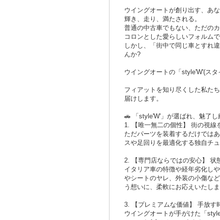
ウイングオートが創り出す、あなただ
輝き、走り、満たされる。
普通の中古車でもない、ただのカ
コロンとした愛らしいフォルムで
しかし、「街中で同じ車とすれ違
んか?
ウイングオートの「style'W
フィアットを知り尽くした私たち
届けします。
🚗 「style'W'」が選ばれ、魅
1. 【唯一無二の個性】 街の視
ただパーツを装着するだけではあ
スや足回りを最適化する独自チュ
2. 【専門店ならではの安心】
イタリア車の特徴や経年劣化しや
やシートのヤレ、外装の小傷など
う想いに、柔軟にお応えいたしま
3. 【プレミアムな価値】 手放
ウイングオートが手がけた「sty