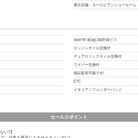
展示店舗：ヨーロピアンショールーム
style’W’:給油口錆対策ビス
エンジンオイル交換付
デュアロジックオイル交換付
ワイパー交換付
保証延長可能です!
ETC
イタリアンフェンダーバッジ
セールスポイント
ない?】
オで、日常を最高にエキサイティングに!