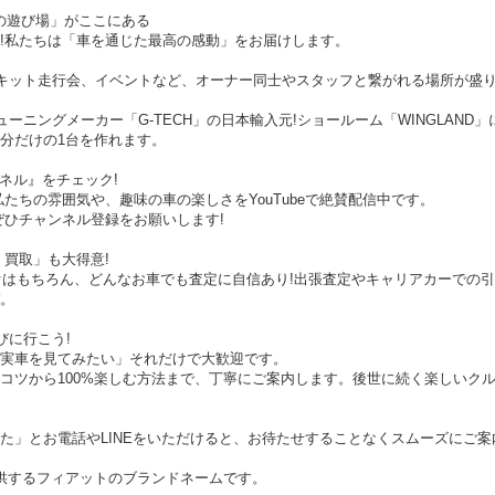
人の遊び場」がここにある
!私たちは「車を通じた最高の感動」をお届けします。
ーキット走行会、イベントなど、オーナー同士やスタッフと繋がれる場所が盛り
ューニングメーカー「G-TECH」の日本輸入元!ショールーム「WINGLAN
分だけの1台を作れます。
ャンネル』をチェック!
たちの雰囲気や、趣味の車の楽しさをYouTubeで絶賛配信中です。
ぜひチャンネル登録をお願いします!
・買取」も大得意!
メオはもちろん、どんなお車でも査定に自信あり!出張査定やキャリアカーでの
。
遊びに行こう!
実車を見てみたい」それだけで大歓迎です。
コツから100%楽しむ方法まで、丁寧にご案内します。後世に続く楽しいク
た」とお電話やLINEをいただけると、お待たせすることなくスムーズにご案
トが提供するフィアットのブランドネームです。