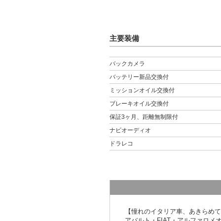
主要装備
バックカメラ
バッテリー新品交換付
ミッションオイル交換付
ブレーキオイル交換付
保証3ヶ月、距離無制限付
ナビオーディオ
ドラレコ
【憧れのイタリア車、あきらめて
アバルト・FIAT・アルファロメ