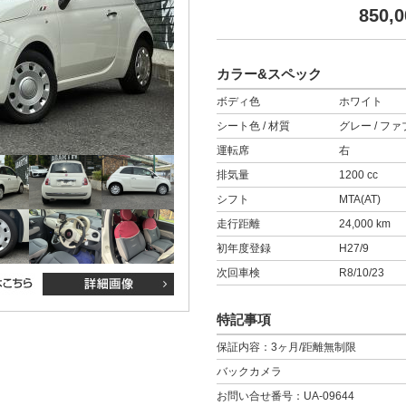
850,0
カラー&スペック
ボディ色
ホワイト
シート色 / 材質
グレー / フ
運転席
右
排気量
1200 cc
シフト
MTA(AT)
走行距離
24,000 km
初年度登録
H27/9
次回車検
R8/10/23
特記事項
保証内容：3ヶ月/距離無制限
バックカメラ
お問い合せ番号：UA-09644