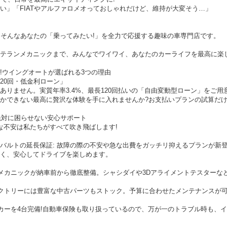
い」「FIATやアルファロメオっておしゃれだけど、維持が大変そう…」
)は、そんなあなたの「乗ってみたい!」を全力で応援する趣味の車専門店です。
テランメカニックまで、みんなでワイワイ、あなたのカーライフを最高に楽し
中!ウイングオートが選ばれる3つの理由
120回・低金利ローン」
りません。実質年率3.4%、最長120回払いの「自由変動型ローン」をご用意
かできない最高に贅沢な体験を手に入れませんか?お支払いプランの試算だけ
も絶対に困らせない安心サポート
な不安は私たちがすべて吹き飛ばします!
バルトの延長保証: 故障の際の不安や急な出費をガッチリ抑えるプランが新登
く、安心してドライブを楽しめます。
任メカニックが納車前から徹底整備。シャシダイや3Dアライメントテスターな
ァクトリーには豊富な中古パーツもストック。予算に合わせたメンテナンスが
アカーを4台完備!自動車保険も取り扱っているので、万が一のトラブル時も、