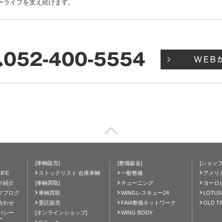
ーライフを支え続けます。
[車輌販売]
[整備鈑金]
[ショップ
IFE
ストックリスト 在庫車輌
一般整備
アメリ
フ紹介
[車輌買取]
チューニング
ヨーロ
フブログ
車輌買取
WINGレスキュー24
LOTUS
合わせ
委託販売
FAIA整備ネットワーク
OLD T
バシー
[オンラインショップ]
WING BODY
ー