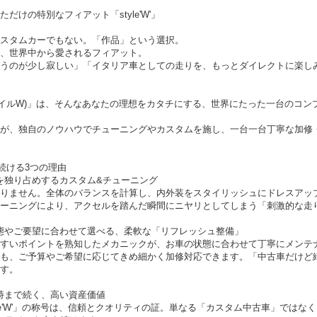
けの特別なフィアット「style'W'」
スタムカーでもない。「作品」という選択。
、世界中から愛されるフィアット。
うのが少し寂しい」「イタリア車としての走りを、もっとダイレクトに楽し
'(スタイルW)」は、そんなあなたの理想をカタチにする、世界にたった一台のコ
が、独自のノウハウでチューニングやカスタムを施し、一台一台丁寧な加修
了し続ける3つの理由
線を独り占めするカスタム&チューニング
りません。全体のバランスを計算し、内外装をスタイリッシュにドレスアッ
ーニングにより、アクセルを踏んだ瞬間にニヤリとしてしまう「刺激的な走
 状態やご要望に合わせて選べる、柔軟な「リフレッシュ整備」
すいポイントを熟知したメカニックが、お車の状態に合わせて丁寧にメンテ
も、ご予算やご希望に応じてきめ細かく加修対応できます。「中古車だけど
す。
す時まで続く、高い資産価値
le'W'」の称号は、信頼とクオリティの証。単なる「カスタム中古車」ではな