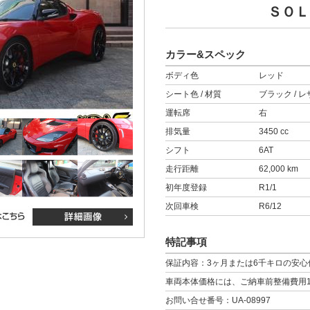
ＳＯＬ
カラー&スペック
ボディ色
レッド
シート色 / 材質
ブラック / 
運転席
右
排気量
3450 cc
シフト
6AT
走行距離
62,000 km
初年度登録
R1/1
次回車検
R6/12
特記事項
保証内容：3ヶ月または6千キロの安心
車両本体価格には、ご納車前整備費用1
お問い合せ番号：UA-08997