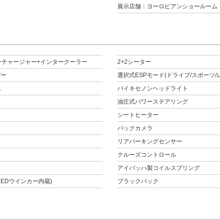
展示店舗：ヨーロピアンショールーム
スーパーチャージャー+インタークーラー
2+2シーター
パー
選択式ESPモード(ドライブ/スポーツ/
ム
バイキセノンヘッドライト
油圧式パワーステアリング
シートヒーター
バックカメラ
リアパーキングセンサー
クルーズコントロール
アイバッハ製コイルスプリング
EDウインカー内蔵)
ブラックパック