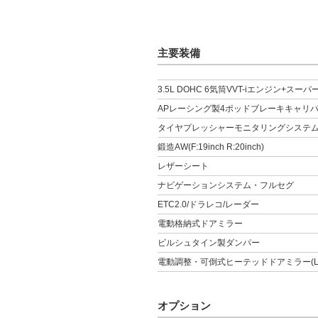
主要装備
3.5L DOHC 6気筒VVT-iエンジン+
APレーシング製4ポッドブレーキキャリ
タイヤプレッシャーモニタリングシステ
鍛造AW(F:19inch R:20inch)
レザーシート
ナビゲーションシステム・フルセグ
ETC2.0/ドラレコ/レーダー
電動格納式ドアミラー
ビルシュタイン製ダンパー
電動調整・可倒式ヒーテッドドアミラー(L
オプション