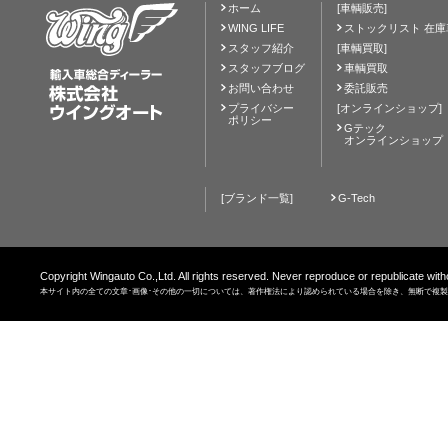
ホーム
[車輌販売]
WING LIFE
ストックリスト 在庫
スタッフ紹介
[車輌買取]
スタッフブログ
車輌買取
お問い合わせ
委託販売
プライバシー
[オンラインショップ]
ポリシー
Gテック
オンラインショップ
[ブランド一覧]
G-Tech
Copyright Wingauto Co.,Ltd. All rights reserved. Never reproduce or republicate with
本サイト内の全ての文章･画像･その他の一切については、著作権法により認められている場合を除き、無断で複