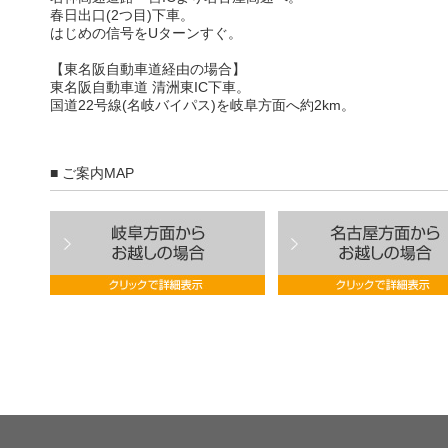
春日出口(2つ目)下車。
はじめの信号をUターンすぐ。
【東名阪自動車道経由の場合】
東名阪自動車道 清洲東IC下車。
国道22号線(名岐バイパス)を岐阜方面へ約2km。
■ ご案内MAP