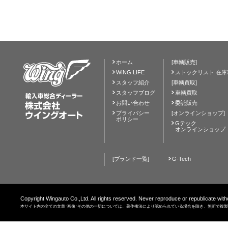
ホーム
[車輌販売]
WING LIFE
ストックリスト 在庫
スタッフ紹介
[車輌買取]
スタッフブログ
車輌買取
お問い合わせ
委託販売
プライバシー
[オンラインショップ]
ポリシー
Gテック
オンラインショップ
[ブランド一覧]
G-Tech
Copyright Wingauto Co.,Ltd. All rights reserved. Never reproduce or republicate with
本サイト内の全ての文章･画像･その他の一切については、著作権法により認められている場合を除き、無断で複