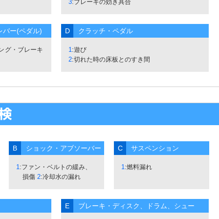
3
:ブレーキの効き具合
バー(ペダル)
D
クラッチ・ペダル
キング・ブレーキ
1
:遊び
2
:切れた時の床板とのすき間
B
ショック・アブソーバー
C
サスペンション
1
:ファン・ベルトの緩み、
1
:燃料漏れ
損傷
2
:冷却水の漏れ
E
ブレーキ・ディスク、ドラム、シュー