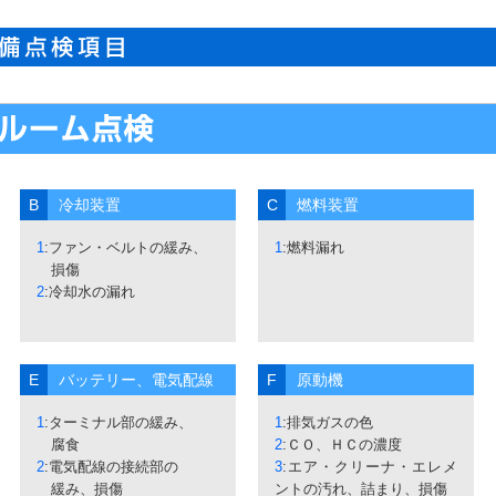
B
冷却装置
C
燃料装置
1
:ファン・ベルトの緩み、
1
:燃料漏れ
損傷
2
:冷却水の漏れ
E
バッテリー、電気配線
F
原動機
1
:ターミナル部の緩み、
1
:排気ガスの色
腐食
2
:ＣＯ、ＨＣの濃度
2
:電気配線の接続部の
3
:エア・クリーナ・エレメ
緩み、損傷
ントの汚れ、詰まり、損傷