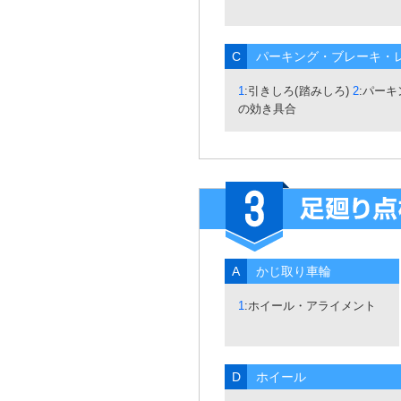
C
パーキング・ブレーキ・レ
1
:引きしろ(踏みしろ)
2
:パー
の効き具合
A
かじ取り車輪
1
:ホイール・アライメント
D
ホイール