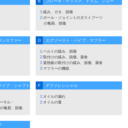
B
ブレーキ・ディスク、ドラム、シュー
1
:緩み、ガタ、損傷
2
:ボール・ジョイントのダストブーツ
の亀裂、損傷
ランスファー
D
エグゾースト・パイプ、マフラー
1
:ベルトの緩み、損傷
2
:取付けの緩み、損傷、腐食
2
:遮熱板の取付けの緩み、損傷、腐食
3
:マフラーの機能
ライブ・シャフト
F
デファレンシャル
1
:オイルの漏れ
ーサル・
2
:オイルの量
の亀裂、損傷
プ