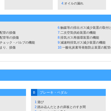
4
:オイルの漏れ
6
:触媒等の排出ガス減少装置の取付
の配管の損傷
7
:二次空気供給装置の機能
の配管等の損傷
8
:排気ガス再循環装置の機能
のチェック・バルブの機能
9
:減速時排気ガス減少装置の機能
詰まり、損傷
10
:一酸化炭素等発散防止装置の配
B
ブレーキ・ペダル
1
:遊び
2
:踏み込んだときの床板とのすき間