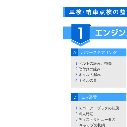
A
パワーステアリング
1
:ベルトの緩み、損傷
2
:取付けの緩み
3
:オイルの漏れ
4
:オイルの量
D
点火装置
1
:スパーク・プラグの状態
2
:点火時期
3
:ディストリビュータの
キャップの状態