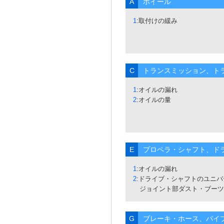
A
ホイール
1
:取付けの緩み
C
トランスミッション、ト
1
:オイルの漏れ
2
:オイルの量
E
プロペラ・シャフト、ド
1
:オイルの漏れ
2
:ドライブ・シャフトのユニバ
ジョイント部ダスト・ブーツ
G
ブレーキ・ホース、パイ