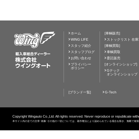
ホーム
[車輌販売]
WING LIFE
ストックリスト 在庫
スタッフ紹介
[車輌買取]
スタッフブログ
車輌買取
お問い合わせ
委託販売
プライバシー
[オンラインショップ]
ポリシー
Gテック
オンラインショップ
[ブランド一覧]
G-Tech
Copyright Wingauto Co.,Ltd. All rights reserved. Never reproduce or republicate with
本サイト内の全ての文章･画像･その他の一切については、著作権法により認められている場合を除き、無断で複