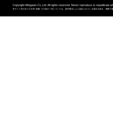
Copyright Wingauto Co.,Ltd. All rights reserved. Never reproduce or republicate wi
本サイト内の全ての文章･画像･その他の一切については、著作権法により認められている場合を除き、無断で