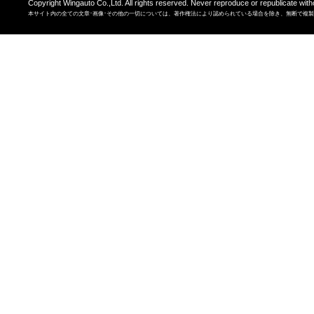
Copyright Wingauto Co.,Ltd. All rights reserved. Never reproduce or republicate with
本サイト内の全ての文章･画像･その他の一切については、著作権法により認められている場合を除き、無断で複