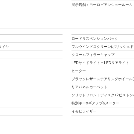
展示店舗：ヨーロピアンショールーム
ロードサスペンションパック
7タイヤ
フルウインドスクリーン(ポリッシュド
クロームフィラーキャップ
LEDサイドライト + LEDリアライト
ヒーター
ブラックレザーステアリングホイール(Moto
リアパネルカーペット
ソリッドフロントディスク+2ピストン
特別キー&ギアノブ&メーター
イモビライザー