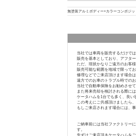
無塗装アルミボディー+カラーコンポジッ
当社では車両を販売するだけでは
販売を基本としており、アフター
ただ、現状かなりご遠方のお客様
販売可能な範囲を地域で限ってお
修理などでご来店頂けます場合は
遠方でのお車のトラブル時でのお
当社で自動車保険をお勧めさせて
また将来売却を検討される際には
ケータハムを1台でも多く、良い
この考えにご共感頂けましたら、
もしご来店されます場合には、事
ご納車前には当社ファクトリーに
す。
先ずはご来店頂きケータハムをご