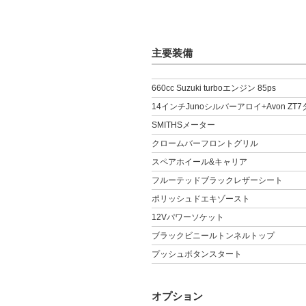
主要装備
660cc Suzuki turboエンジン 85ps
14インチJunoシルバーアロイ+Avon ZT
SMITHSメーター
クロームバーフロントグリル
スペアホイール&キャリア
フルーテッドブラックレザーシート
ポリッシュドエキゾースト
12Vパワーソケット
ブラックビニールトンネルトップ
プッシュボタンスタート
オプション