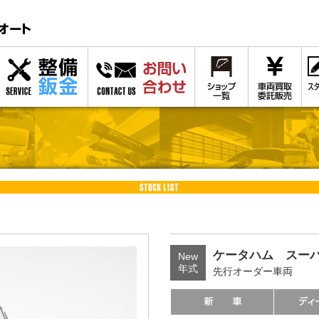
ケータハム スーパ
New
年式
先行オーダー車両