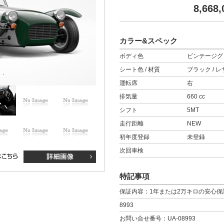
8,668,
カラー&スペック
ボディ色
ビンテージグ
シート色 / 材質
ブラック / 
運転席
右
排気量
660 cc
シフト
5MT
走行距離
NEW
初年度登録
未登録
次回車検
特記事項
保証内容：1年または2万キロの安心保
8993
お問い合せ番号：UA-08993