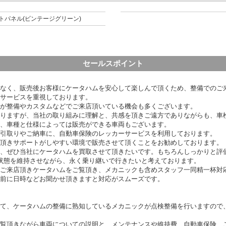
トパネル(ビンテージグリーン)
セールスポイント
なく、販売後お客様にケータハムを安心して楽しんで頂くため、整備でのご
サービスを重視しております。
が整備やカスタムなどでご来店頂いている機会も多くございます。
りますが、当社の取り組みに理解と、共感を頂きご遠方でありながらも、車
、車種と仕様によっては販売ができる車両もございます。
引取りやご納車に、自動車保険のレッカーサービスを利用しております。
頂きサポートがしやすい環境で販売させて頂くことをお勧めしております。
、ぜひ当社にケータハムを買取させて頂きたいです。もちろんしっかりと評
状態を維持させながら、永く乗り継いで行きたいと考えております。
ご来店頂きケータハムをご覧頂き、メカニックも含めスタッフ一同精一杯対
前に日時などお聞かせ頂きますと対応がスムーズです。
て、ケータハムの整備に熟知しているメカニックが点検整備を行いますので
覧頂きながら車両についての説明と、メンテナンスや維持費、自動車保険、