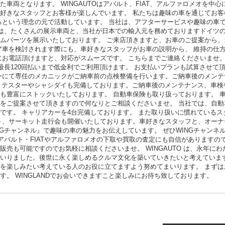
車両となります。 WINGAUTOはアバルト、FIAT、アルファロメオを中
好きなスタッフとお客様が楽しんでいます。 私たちは趣味の車を通じてお客
るという理念の元で活動しています。 当社は、アフターサービスや趣味の車
ムには、たくさんの展示車両と、当社が日本での輸入元を務めておりますドイツの
ムパーツを展示いたしております。 ご来店頂きますと、お車のご提案から、
ア車を検討されます際にも、車好きなスタッフがお車の説明から、 維持の仕
電話頂けますと、対応がスムーズです。 こちらまでご連絡くださいませ。ウイングオ
 最長120回払いまで低金利でご利用頂けます。 お支払いプランも試算させ
ーにて専任のメカニックがご納車前の点検整備を行います。ご納車後のメンテ
トテスターやシャシダイも完備しております。ご納車後のメンテナンス、車検
も豊富にストックいたしております。 自動車保険も取り扱っております。 
をご提案させて頂きますので何なりとご相談くださいませ。 当社では、自動
です。 キャリアカーを4台完備しております。 また取り扱いに慣れている
ト、サーキット走行会も開催いたしております。車好きなスタッフと、オーナ
『WINGチャンネル』で趣味の車の魅力をお伝えしています。 ぜひWINGチャン
 アバルト・FIATやアルファロメオの下取や買取の査定にも自信があります
販売も可能ですのでお気軽に相談くださいませ。 WINGAUTO は、永年に
いりました。後世に永く楽しめるクルマ文化を築いていきたいと考えています
を楽しみたい考えている人のお役に立てますよう努めてまいります。 まずは
。 WINGLANDでお会いできますこと楽しみにお待ち致しております。