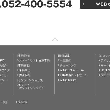
[車輌販売]
[整備鈑金]
[ショップ
IFE
ストックリスト 在庫車輌
一般整備
アメリ
フ紹介
[車輌買取]
チューニング
ヨーロ
フブログ
車輌買取
WINGレスキュー24
LOTUS
合わせ
委託販売
FAIA整備ネットワーク
OLD T
バシー
[オンラインショップ]
WING BODY
ー
Gテック
オンラインショップ
一覧]
G-Tech