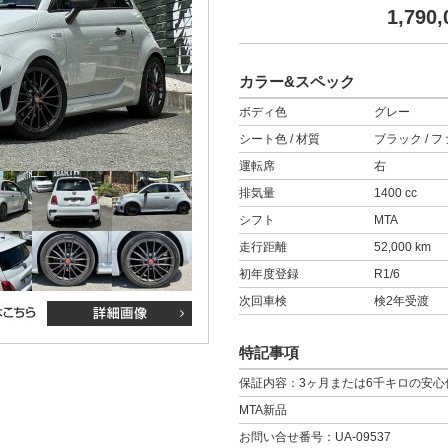
1,790,
カラー&スペック
ボディ色
グレー
シート色 / 材質
ブラック / 
運転席
右
排気量
1400 cc
シフト
MTA
走行距離
52,000 km
初年度登録
R1/6
次回車検
検2年受渡
特記事項
保証内容：3ヶ月または6千キロの安心
MTA新品
お問い合せ番号：UA-09537