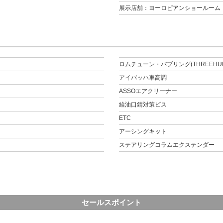
展示店舗：ヨーロピアンショールーム
ロムチューン・バブリング(THREEHUN
アイバッハ車高調
ASSOエアクリーナー
給油口錆対策ビス
ETC
アーシングキット
ステアリングコラムエクステンダー
セールスポイント