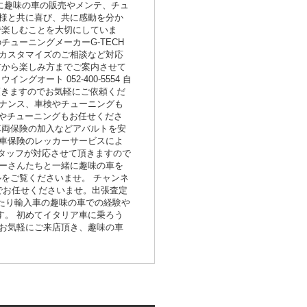
心に趣味の車の販売やメンテ、チュ
様と共に喜び、共に感動を分か
で楽しむことを大切にしていま
チューニングメーカーG-TECH
カスタマイズのご相談など対応
方から楽しみ方までご案内させて
ート 052-400-5554 自
て頂きますのでお気軽にご依頼くだ
ナンス、車検やチューニングも
やチューニングもお任せくださ
車両保険の加入などアバルトを安
車保険のレッカーサービスによ
スタッフが対応させて頂きますので
ーさんたちと一緒に趣味の車を
ネルをご覧くださいませ。 チャンネ
のでお任せくださいませ。出張査定
わたり輸入車の趣味の車での経験や
。 初めてイタリア車に乗ろう
お気軽にご来店頂き、趣味の車