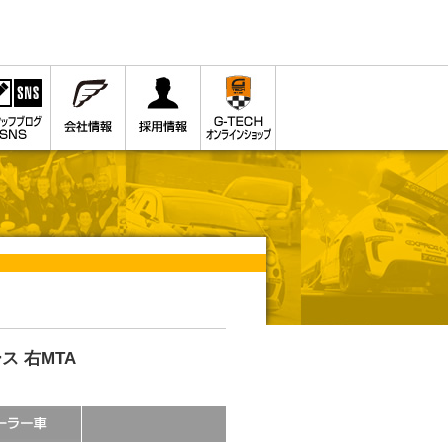
ス 右MTA