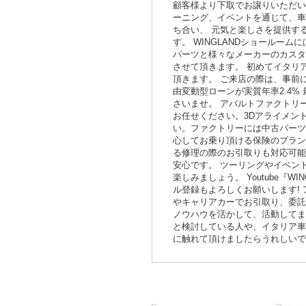
顧客様より下取でお譲りいただいた
ーニング、イベントを通じて、車
ち合い、 元気と楽しさを提供す
す。 WINGLANDショールー
パーツと様々なメーカーのカスタ
させて頂きます。 初めてイタリ
頂きます。 ご来店の際は、事前にお
由変動型ローンが実質年率2.4%
さいませ。 アバルトファクトリ
お任せください。3Dアライメン
い。ファクトリーには中古パーツ
心してお乗り頂ける保険のプラン
る修理の際のお引取りも対応可能
安心です。 ツーリングやイベン
楽しみましょう。 Youtube
ル登録もよろしくお願いします!
やキャリアカーでお引取り、委託
ノウハウを活かして、活動してま
と検討している人や、イタリア車
に触れて頂けましたらうれしいです