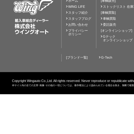
ホーム
[車輌販売]
WING LIFE
ストックリスト 在庫
スタッフ紹介
[車輌買取]
スタッフブログ
車輌買取
お問い合わせ
委託販売
プライバシー
[オンラインショップ]
ポリシー
Gテック
オンラインショップ
[ブランド一覧]
G-Tech
Copyright Wingauto Co.,Ltd. All rights reserved. Never reproduce or republicate with
本サイト内の全ての文章･画像･その他の一切については、著作権法により認められている場合を除き、無断で複