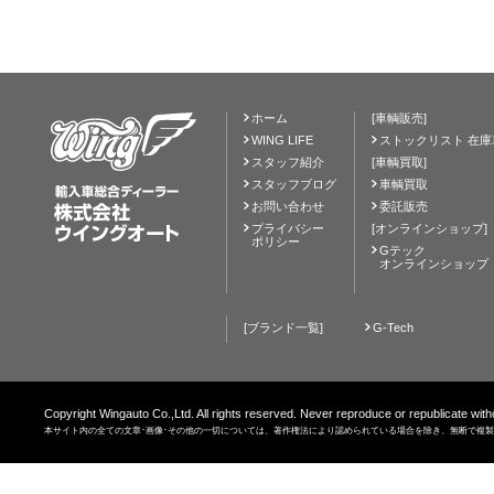
ホーム
[車輌販売]
WING LIFE
ストックリスト 在庫
スタッフ紹介
[車輌買取]
スタッフブログ
車輌買取
お問い合わせ
委託販売
プライバシー
[オンラインショップ]
ポリシー
Gテック
オンラインショップ
[ブランド一覧]
G-Tech
Copyright Wingauto Co.,Ltd. All rights reserved. Never reproduce or republicate with
本サイト内の全ての文章･画像･その他の一切については、著作権法により認められている場合を除き、無断で複