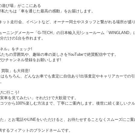
人の遊び場」がここにある
!私たちは「車を通じた最高の感動」をお届けします。
ーキット走行会、イベントなど、オーナー同士やスタッフと繋がれる場所が盛り
ューニングメーカー「G-TECH」の日本輸入元!ショールーム「WINGLAN
分だけの1台を作れます。
ャンネル』をチェック!
たちの雰囲気や、趣味の車の楽しさをYouTubeで絶賛配信中です。
ぜひチャンネル登録をお願いします!
・買取」も大得意!
メオはもちろん、どんなお車でも査定に自信あり!出張査定やキャリアカーでの
。
遊びに行こう!
実車を見てみたい」それだけで大歓迎です。
コツから100%楽しむ方法まで、丁寧にご案内します。後世に続く楽しいク
た」とお電話やLINEをいただけると、お待たせすることなくスムーズにご案
トが提供するフィアットのブランドネームです。