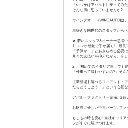
「いつかはアバルトに乗ってみた
そんな風に思っていませんか?
ウイングオート(WINGAUTO
車好きな同世代のスタッフからベ
🔥 若いスタッフ&オーナー急増
1. スマホ感覚で手が届く!「最長
「予算が…」とあきらめる必要はあ
月々の支払いを抑えながら、今し
2. 「初めてのイタリア車」で
「外車って壊れやすいの?」そん
【新登場】選べるフィアット・ア
たらどうしよう…」という心配な
アバルトファクトリー完備: 専
お財布に優しい中古パーツ: フ
もしもの時も安心: 自社キャリ
フがすぐに駆けつけます。