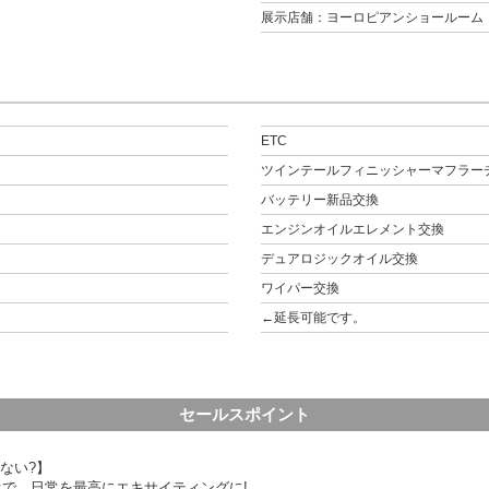
展示店舗：ヨーロピアンショールーム
ETC
ツインテールフィニッシャーマフラー
バッテリー新品交換
エンジンオイルエレメント交換
デュアロジックオイル交換
ワイパー交換
←延長可能です。
セールスポイント
ない?】
オで、日常を最高にエキサイティングに!