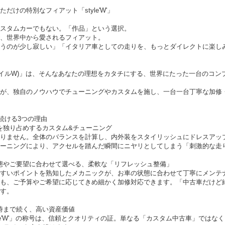
けの特別なフィアット「style'W'」
スタムカーでもない。「作品」という選択。
、世界中から愛されるフィアット。
うのが少し寂しい」「イタリア車としての走りを、もっとダイレクトに楽し
'(スタイルW)」は、そんなあなたの理想をカタチにする、世界にたった一台のコ
が、独自のノウハウでチューニングやカスタムを施し、一台一台丁寧な加修
了し続ける3つの理由
線を独り占めするカスタム&チューニング
りません。全体のバランスを計算し、内外装をスタイリッシュにドレスアッ
ーニングにより、アクセルを踏んだ瞬間にニヤリとしてしまう「刺激的な走
 状態やご要望に合わせて選べる、柔軟な「リフレッシュ整備」
すいポイントを熟知したメカニックが、お車の状態に合わせて丁寧にメンテ
も、ご予算やご希望に応じてきめ細かく加修対応できます。「中古車だけど
す。
す時まで続く、高い資産価値
le'W'」の称号は、信頼とクオリティの証。単なる「カスタム中古車」ではな