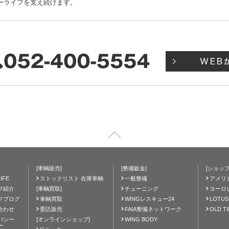
ーライフを支え続けます。
[車輌販売]
[整備鈑金]
[ショップ
IFE
ストックリスト 在庫車輌
一般整備
アメリ
フ紹介
[車輌買取]
チューニング
ヨーロ
フブログ
車輌買取
WINGレスキュー24
LOTUS
合わせ
委託販売
FAIA整備ネットワーク
OLD T
バシー
[オンラインショップ]
WING BODY
ー