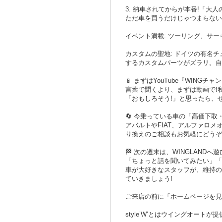
3. 納車されてからが本番!「大
ただ車を買うだけじゃつまらない
イベント満載: ツーリング、サ
カスタムの聖地: ドイツの有名チ
するカスタムパーツがズラリ。自
📱 まずはYouTube『WINGチ
言葉で聞くより、まずは動画で!私
「おもしろそう!」と思ったら、
🔄 今乗っている車の「高価下取
アバルトやFIAT、アルファロ
り換えのご相談もお気軽にどうぞ
🏁 次の週末は、WINGLANDへ
「ちょっと話を聞いてみたい」「
車が大好きなスタッフが、維持の
ていきましょう!
ご来店の前に「ホームページを見
style’W’とはウイングオー