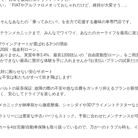
い」「FIATやアルファロメオっておしゃれだけど、維持が大変そう…」
)は、そんなあなたの「乗ってみたい!」を全力で応援する趣味の車専門店です。
テランメカニックまで、みんなでワイワイ、あなたのカーライフを最高に楽し
中!ウイングオートが選ばれる3つの理由
120回・低金利ローン」
りません。実質年率3.4%、最長120回払いの「自由変動型ローン」をご用意
かできない最高に贅沢な体験を手に入れませんか?お支払いプランの試算だけ
も絶対に困らせない安心サポート
な不安は私たちがすべて吹き飛ばします!
バルトの延長保証: 故障の際の不安や急な出費をガッチリ抑えるプランが新登
く、安心してドライブを楽しめます。
任メカニックが納車前から徹底整備。シャシダイや3Dアライメントテスターな
ァクトリーには豊富な中古パーツもストック。予算に合わせたメンテナンスが
アカーを4台完備!自動車保険も取り扱っているので、万が一のトラブル時も、