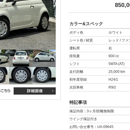
850,0
カラー&スペック
ボディ色
ホワイト
シート色 / 材質
レッド / フ
運転席
右
排気量
900 cc
シフト
5MTA (AT)
走行距離
25,000 km
初年度登録
H24/1
次回車検
R9/2
特記事項
保証内容：3ヶ月/距離無制限
ウイング保証付き
お問い合せ番号：UA-09645