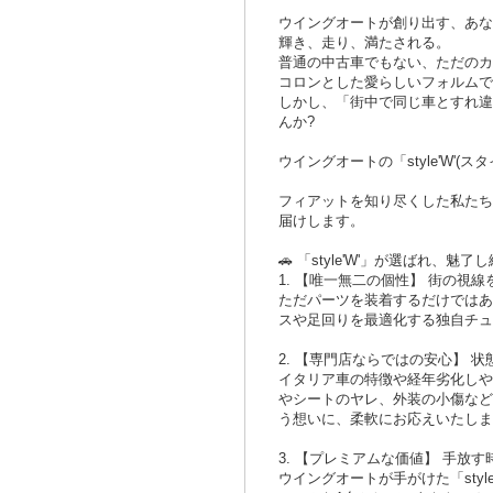
ウイングオートが創り出す、あなただ
輝き、走り、満たされる。
普通の中古車でもない、ただのカ
コロンとした愛らしいフォルムで
しかし、「街中で同じ車とすれ違
んか?
ウイングオートの「style'W
フィアットを知り尽くした私たち
届けします。
🚗 「style'W'」が選ばれ、魅
1. 【唯一無二の個性】 街の視
ただパーツを装着するだけではあ
スや足回りを最適化する独自チュ
2. 【専門店ならではの安心】
イタリア車の特徴や経年劣化しや
やシートのヤレ、外装の小傷など
う想いに、柔軟にお応えいたしま
3. 【プレミアムな価値】 手放
ウイングオートが手がけた「sty