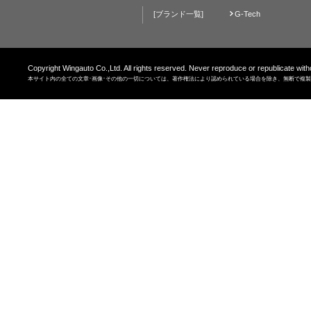
[ブランド一覧]
G-Tech
Copyright Wingauto Co.,Ltd. All rights reserved. Never reproduce or republicate with
本サイト内の全ての文章･画像･その他の一切については、著作権法により認められている場合を除き、無断で複