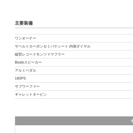
主要装備
ワンオーナー
サベルトカーボンセミバケシート 内側ダイヤル
縦型レコードモンツァマフラー
Beatsスピーカー
アルミぺダル
180PS
サブウーファー
ギャレットタービン