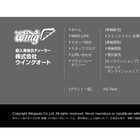
ホーム
[車輌販売]
WING LIFE
ストックリスト 在庫
スタッフ紹介
[車輌買取]
スタッフブログ
車輌買取
お問い合わせ
委託販売
プライバシー
[オンラインショップ]
ポリシー
Gテック
オンラインショップ
[ブランド一覧]
G-Tech
Copyright Wingauto Co.,Ltd. All rights reserved. Never reproduce or republicate with
本サイト内の全ての文章･画像･その他の一切については、著作権法により認められている場合を除き、無断で複