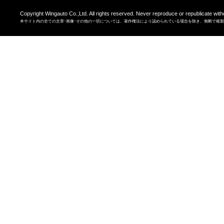
Copyright Wingauto Co.,Ltd. All rights reserved. Never reproduce or republicate with
本サイト内の全ての文章･画像･その他の一切については、著作権法により認められている場合を除き、無断で複